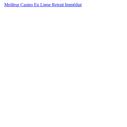
Meilleur Casino En Ligne Retrait Immédiat