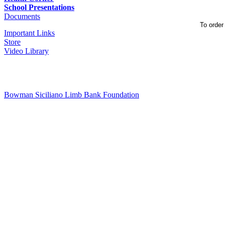
School Presentations
Documents
To order
Important Links
Store
Video Library
Bowman Siciliano Limb Bank Foundation