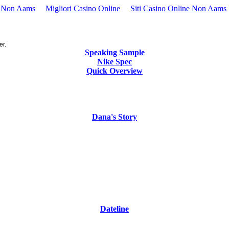
o Non Aams
Migliori Casino Online
Siti Casino Online Non Aams
er.
Speaking Sample
Nike Spec
Quick Overview
Dana's Story
Dateline